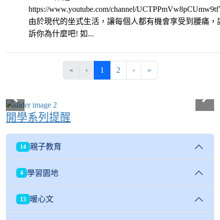
https://www.youtube.com/channel/UCTPPmVw8pCUmw9
由於現代的坐式生活，讓每個人都有機會享受到腰痛，
訴你為什麼吧! 如...
(目前頁次)
下一頁
最後頁
«
‹
1
2
›
»
開學系列提醒
親子教育
14
學習園地
4
暖心文
13