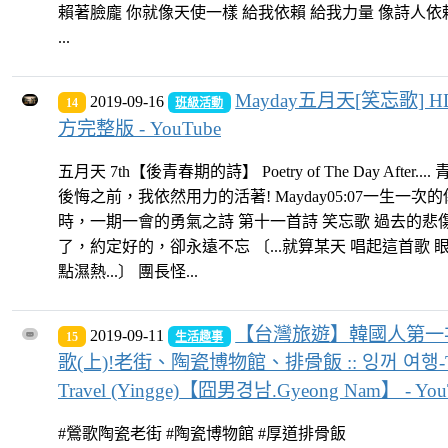
賴著臉龐 你就像天使一樣 給我依賴 給我力量 像詩人
...
Mayday五月天[笑忘歌] H
2019-09-16
14
班級活動
方完整版 - YouTube
五月天 7th【後青春期的詩】 Poetry of The Day After..
後悔之前，我依然用力的活著! Mayday05:07一生一次
時，一期一會的勇氣之詩 第十一首詩 笑忘歌 過去的悲
了，約定好的，卻永遠不忘 〔...就算某天 唱起這首歌 
點濕熱...〕 團長怪...
【台灣旅遊】韓國人第一
2019-09-11
15
生活趣事
歌(上)!老街、陶瓷博物館、排骨飯 :: 잉꺼 여행-Ta
Travel (Yingge)【囧男경남.Gyeong Nam】 - You
#鶯歌陶瓷老街 #陶瓷博物館 #厚道排骨飯