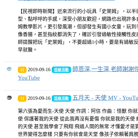
【民視即時新聞】近來流行的小玩具「史萊姆」，以半
型、黏呼呼的手感，深受小朋友歡迎，網路也出現許多
姆教學影片，更引發風潮，但卻發生有國小女童，玩到
像香腸，甚至指紋都消失了，確診引發過敏性接觸性皮
師提醒把玩「史萊姆」，不要超過1小時，要是有過敏
早就醫。
師恩深,一生深 老師謝謝你
2019-09-16
12
班級活動
YouTube
五月天 - 天使 MV - YouTu
2019-09-16
13
班級活動
第六張為愛而生-天使 天使 作詞：阿信 作曲：怪獸 你
使 保護著我的天使 從此我再沒有憂傷 你就是我的天使
的天使 甚至我學會了飛翔 飛過人間的無常 才懂愛才是
世界變得怎麼樣 只要有你就會是天堂 像孩子依賴著肩膀