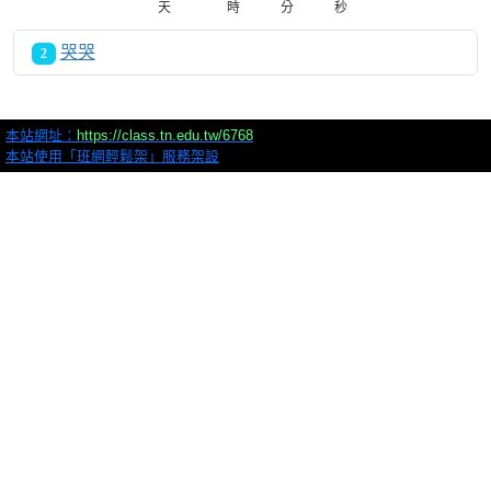
天
時
分
秒
哭哭
2
本站網址：
https://class.tn.edu.tw/6768
本站使用「班網輕鬆架」服務架設