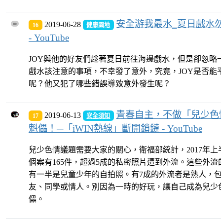
安全游我最水_夏日戲水
2019-06-28
16
健康園地
- YouTube
JOY與他的好友們趁著夏日前往海邊戲水，但是卻忽略
戲水該注意的事項，不幸發了意外，究竟，JOY是否能
呢？他又犯了哪些錯誤導致意外發生呢？
青春自主，不做「兒少色
2019-06-13
17
安全須知
魁儡！─「iWIN熱線」斷開鎖鏈 - YouTube
兒少色情議題需要大家的關心，衛福部統計，2017年上
個案有165件，超過5成的私密照片遭到外流。這些外流
有一半是兒童少年的自拍照。有7成的外流者是熟人，
友、同學或情人。別因為一時的好玩，讓自己成為兒少
儡。