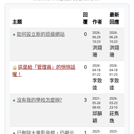
回
最新
主題
覆
作者
回應
2026-
2026-
如何設立新的班級網站
0
06-29
06-29
10:23
10:23
洪翊
洪翊
珊
珊
2026-
2026-
這是給「管理員」的悄悄話
0
04-18
04-18
喔！
01:22
01:23
李致
李致
逵
逵
2021-
2026-
沒有我的學校怎麼辦?
3
05-26
03-23
08:43
23:10
邱韻
莊雋
穎
逸
2025-
2025-
已刪除大量影音檔，仍顯示
1