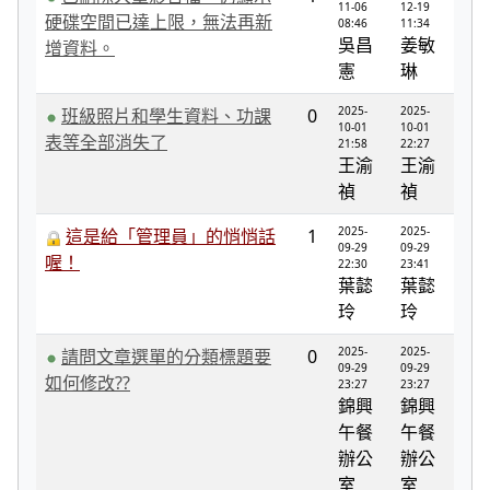
11-06
12-19
硬碟空間已達上限，無法再新
08:46
11:34
吳昌
姜敏
增資料。
憲
琳
2025-
2025-
班級照片和學生資料、功課
0
10-01
10-01
表等全部消失了
21:58
22:27
王渝
王渝
禎
禎
2025-
2025-
這是給「管理員」的悄悄話
1
09-29
09-29
喔！
22:30
23:41
葉懿
葉懿
玲
玲
2025-
2025-
請問文章選單的分類標題要
0
09-29
09-29
如何修改??
23:27
23:27
錦興
錦興
午餐
午餐
辦公
辦公
室
室