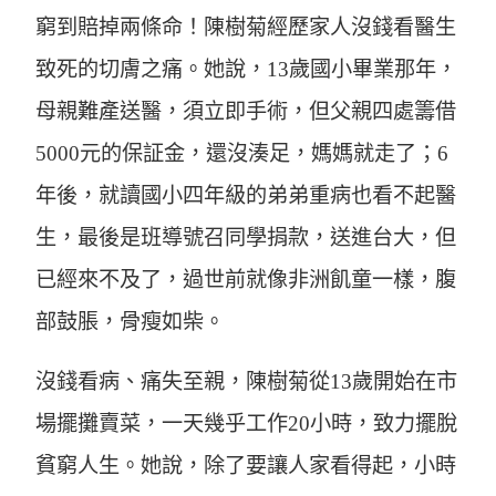
窮到賠掉兩條命！陳樹菊經歷家人沒錢看醫生
致死的切膚之痛。她說，13歲國小畢業那年，
母親難產送醫，須立即手術，但父親四處籌借
5000元的保証金，還沒湊足，媽媽就走了；6
年後，就讀國小四年級的弟弟重病也看不起醫
生，最後是班導號召同學捐款，送進台大，但
已經來不及了，過世前就像非洲飢童一樣，腹
部鼓脹，骨瘦如柴。
沒錢看病、痛失至親，陳樹菊從13歲開始在市
場擺攤賣菜，一天幾乎工作20小時，致力擺脫
貧窮人生。她說，除了要讓人家看得起，小時