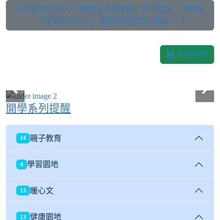
49年前兩位黑人「奧運上舉手致敬」寫下歷史 但旁邊
「沒舉手的白人」後續故事更讓人飆淚。
友善列印
開學系列提醒
親子教育
14
學習園地
4
暖心文
13
健康園地
13