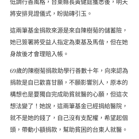
低調行善風格，台東縣長黃健庭獲悉後，明天
將安排見證儀式，盼拋磚引玉。
這兩筆基金捐款來源是來自陳樹菊的儲蓄險，
她已簽署將受益人指定為東基及馬偕，但在她
身故後才會理賠入帳。
69歲的陳樹菊捐款助學行善數十年，向來認為
捐款是自已歡喜甘願，不願影響別人，原本的
構想也是要獨自完成助貧就醫的心願，但這次
想法變了！她說，這兩筆基金已經捐給醫院，
就不是她的錢了，自己沒有支配權，希望起個
頭，帶動小額捐款，幫助貧困的台東人就醫。