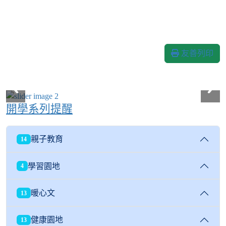
友善列印
開學系列提醒
親子教育
14
學習園地
4
暖心文
13
健康園地
13