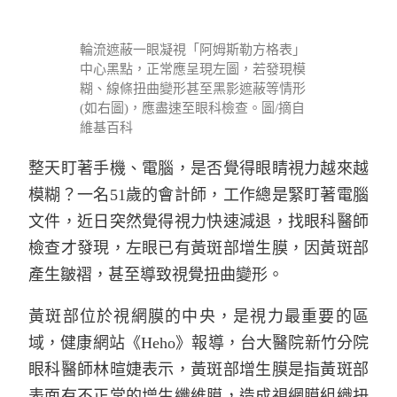
輪流遮蔽一眼凝視「阿姆斯勒方格表」
中心黑點，正常應呈現左圖，若發現模
糊、線條扭曲變形甚至黑影遮蔽等情形
(如右圖)，應盡速至眼科檢查。圖/摘自
維基百科
整天盯著手機、電腦，是否覺得眼睛視力越來越
模糊？一名51歲的會計師，工作總是緊盯著電腦
文件，近日突然覺得視力快速減退，找眼科醫師
檢查才發現，左眼已有黃斑部增生膜，因黃斑部
產生皺褶，甚至導致視覺扭曲變形。
黃斑部位於視網膜的中央，是視力最重要的區
域，健康網站《Heho》報導，台大醫院新竹分院
眼科醫師林暄婕表示，黃斑部增生膜是指黃斑部
表面有不正常的增生纖維膜，造成視網膜組織扭