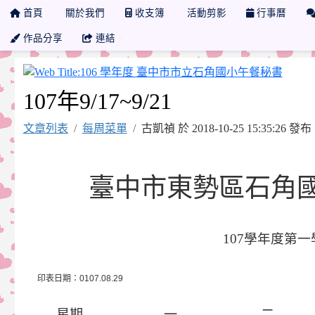
首頁
關於我們
收支簿
活動剪影
行事曆
作品分享
連結
106
107年9/17~9/21
文章列表
每周菜單
古凱禎 於 2018-10-25 15:35:26
臺中市東勢區石角
107
學年度第一
印表日期：
0107
.
08
.
2
9
星期
一
二