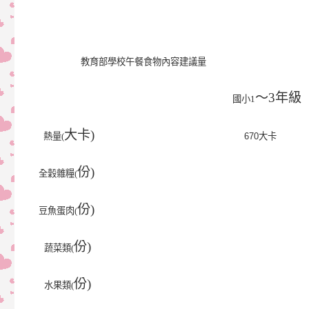
教育部學校午餐食物內容建議量
～3
年級
國小1
大卡)
熱量(
670
大卡
份)
全穀雜糧(
份)
豆魚蛋肉(
份)
蔬菜類(
份)
水果類(