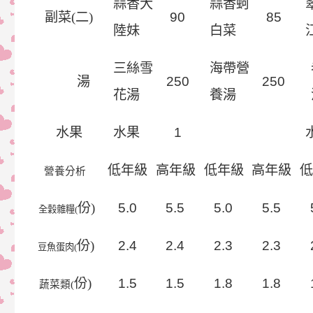
蒜香大
蒜香蚵
副菜(
二)
9
0
8
5
陸妹
白菜
三絲雪
海帶營
湯
25
0
25
0
花湯
養湯
水果
水果
1
低年級
高年級
低年級
高年級
營養分析
份)
5
.
0
5
.
5
5
.
0
5
.
5
全穀雜糧(
份)
2
.
4
2
.
4
2
.
3
2
.
3
豆魚蛋肉(
份)
1
.
5
1
.
5
1
.
8
1
.
8
蔬菜類(