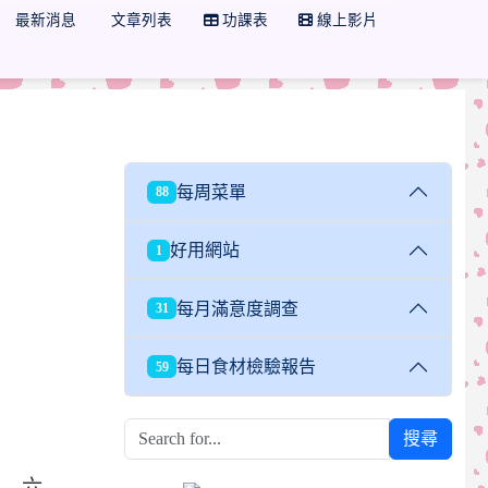
最新消息
文章列表
功課表
線上影片
每周菜單
88
好用網站
1
每月滿意度調查
31
每日食材檢驗報告
59
搜尋
六