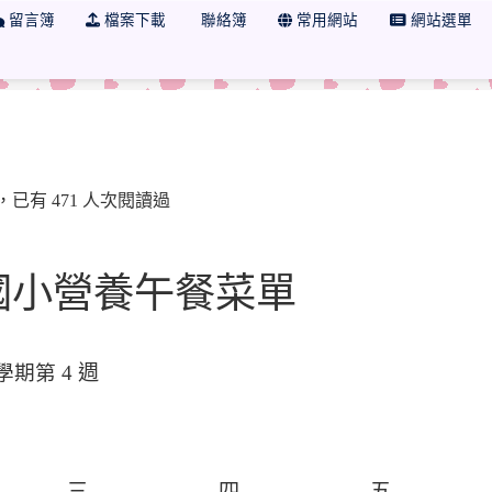
留言簿
檔案下載
聯絡簿
常用網站
網站選單
 學年度 臺中市市立石角國小午餐秘書
 發布，已有 471 人次閱讀過
國小營養午餐菜
單
學期第
4
週
三
四
五