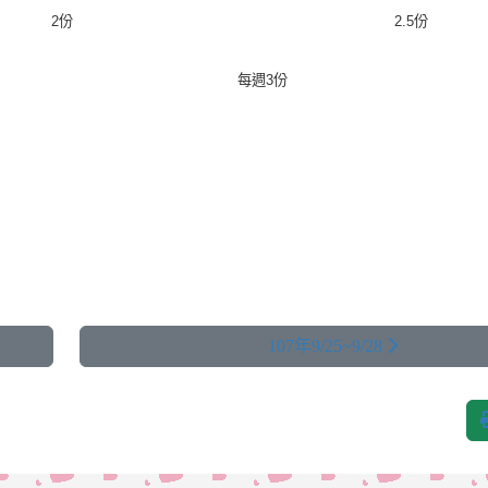
2
份
2
.
5
份
每週3
份
107年9/25~9/28