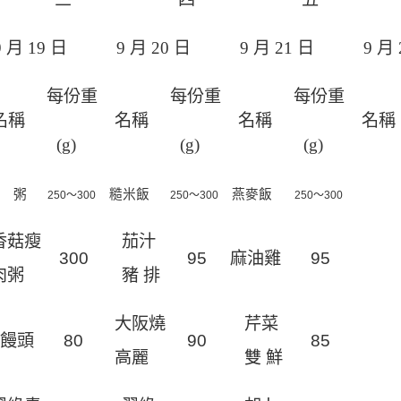
9
月
19
日
9
月
20
日
9
月
21
日
9
月
每份重
每份重
每份重
名稱
名稱
名稱
名稱
(g)
(g)
(g)
粥
糙米飯
燕麥飯
250
～3
0
0
250
～3
0
0
250
～3
0
0
香菇瘦
茄汁
30
0
9
5
麻油雞
9
5
肉粥
豬 排
大阪燒
芹菜
蒸饅頭
8
0
9
0
8
5
高麗
雙 鮮