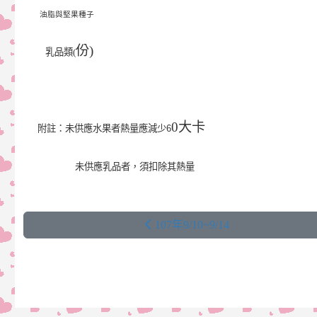
油脂與堅果種
子
份)
乳品類(
0大卡
附註：未供應水果者熱量應減少6
未供應乳品者，須扣除其熱量
107年9/10~9/14