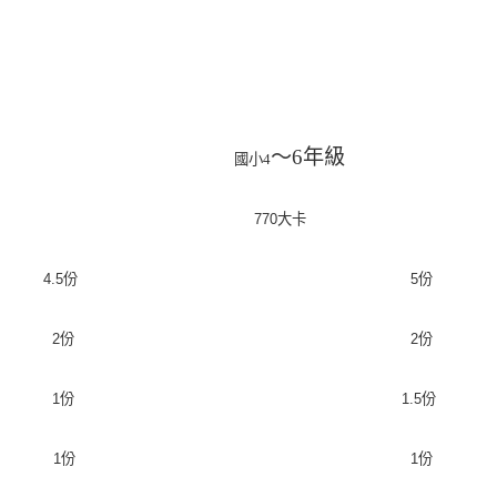
～6
年級
國小4
770
大卡
4
.
5
份
5
份
2
份
2
份
1
份
1
.
5
份
1
份
1
份