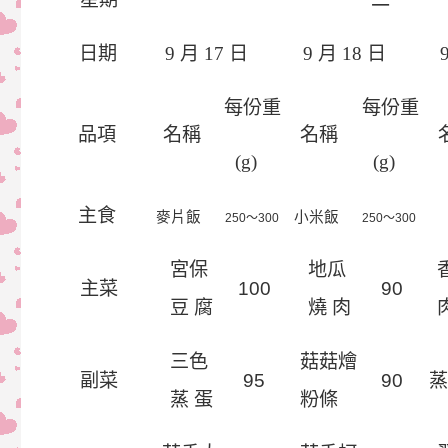
日期
9
月
17
日
9
月
18
日
每份重
每份重
品項
名稱
名稱
(g)
(g)
主食
麥片飯
小米飯
250
～3
0
0
250
～3
0
0
宮保
地瓜
主菜
10
0
9
0
豆 腐
燒 肉
三色
菇菇燴
副菜
9
5
9
0
蒸 蛋
粉條