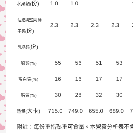
份)
1
.
0
1
.
0
水果類(
油脂與堅果 種
2
.
3
2
.
3
2
.
3
2
.
3
份)
子類(
份)
乳品類(
5
5
5
6
5
1
5
3
醣類(%)
1
6
1
6
1
7
1
7
蛋白質(%)
3
0
2
8
3
2
3
0
脂質(%)
大卡)
715
.
0
749
.
0
655
.
0
689
.
0
7
熱量(
附註：每份重指熟重可食量。本營養分析表不