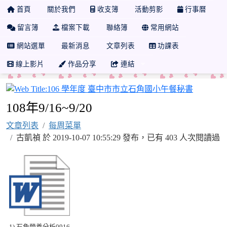
首頁
關於我們
收支簿
活動剪影
行事曆
留言簿
檔案下載
聯絡簿
常用網站
網站選單
最新消息
文章列表
功課表
線上影片
作品分享
連結
106 
108年9/16~9/20
文章列表
每周菜單
古凱禎 於 2019-10-07 10:55:29 發布，已有 403 人次閱讀過
1) 石角營養分析0916