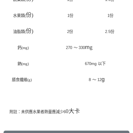
份)
水果類(
1
份
1
份
份)
油脂類(
2
份
2
.
5
份
m
g
鈣(mg)
27
0
～ 330
鈉(mg)
670
m
g
以下
g
膳食纖維(g)
8
～ 12
0大卡
附註：未供應水果者熱量應減少6