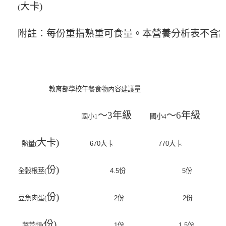
大卡)
(
附註：每份重指熟重可食量。本營養分析表不含
教育部學校午餐食物內容建議量
～3
年級
～6
年級
國小1
國小4
大卡)
熱量(
670
大卡
770
大卡
份)
全穀根莖(
4
.
5
份
5
份
份)
豆魚肉蛋(
2
份
2
份
份)
蔬菜類(
1
份
1
.
5
份