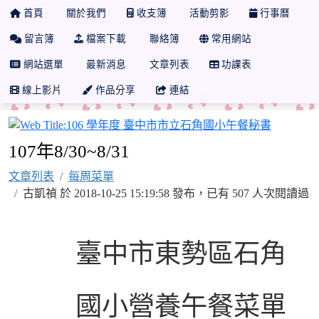
首頁
關於我們
收支簿
活動剪影
行事曆
留言簿
檔案下載
聯絡簿
常用網站
網站選單
最新消息
文章列表
功課表
線上影片
作品分享
連結
106 
107年8/30~8/31
文章列表
每周菜單
古凱禎 於 2018-10-25 15:19:58 發布，已有 507 人次閱讀過
臺中市東勢區石角
國小營養午餐菜
單