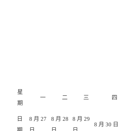
星
一
二
三
四
期
日
8
月
27
8
月
28
8
月
29
8
月
30
日
期
日
日
日