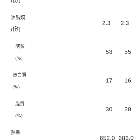
份)
(
油脂類
2
.
3
2
.
3
份)
(
醣類
5
3
5
5
(%)
蛋白質
1
7
1
6
(%)
脂質
3
0
2
9
(%)
熱量
652
.
0
686
.
0