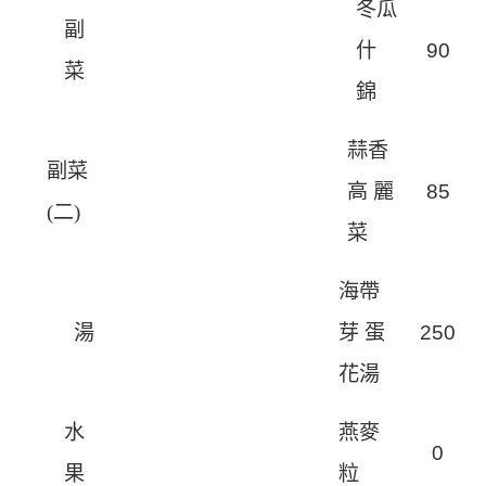
冬瓜
副
什
9
0
菜
錦
蒜香
副菜
高 麗
8
5
(
二)
菜
海帶
湯
芽 蛋
25
0
花湯
水
燕麥
0
果
粒