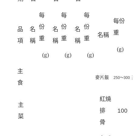
每
每
每
每份
份
份
份
品
名
名
名
重
名稱
重
重
重
項
稱
稱
稱
(g)
(g)
(g)
(g)
主
麥片飯
250
～3
0
0
食
紅燒
主
排
10
0
菜
骨