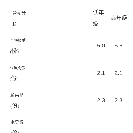
低年
營養分
高年級
級
析
全穀根莖
5
.
0
5
.
5
份)
(
豆魚肉蛋
2
.
1
2
.
1
份)
(
蔬菜類
2
.
3
2
.
3
份)
(
水果類