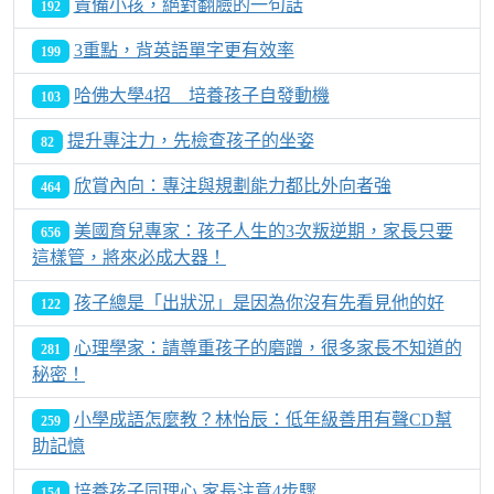
責備小孩，絕對翻臉的一句話
192
3重點，背英語單字更有效率
199
哈佛大學4招 培養孩子自發動機
103
提升專注力，先檢查孩子的坐姿
82
欣賞內向：專注與規劃能力都比外向者強
464
美國育兒專家：孩子人生的3次叛逆期，家長只要
656
這樣管，將來必成大器！
孩子總是「出狀況」是因為你沒有先看見他的好
122
心理學家：請尊重孩子的磨蹭，很多家長不知道的
281
秘密！
小學成語怎麼教？林怡辰：低年級善用有聲CD幫
259
助記憶
培養孩子同理心 家長注意4步驟
154