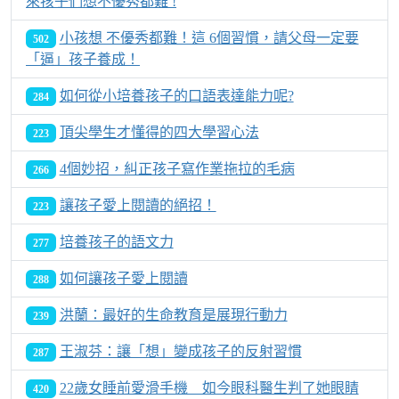
來孩子們想不優秀都難 !
小孩想 不優秀都難！這 6個習慣，請父母一定要
502
「逼」孩子養成！
如何從小培養孩子的口語表達能力呢?
284
頂尖學生才懂得的四大學習心法
223
4個妙招，糾正孩子寫作業拖拉的毛病
266
讓孩子愛上閱讀的絕招！
223
培養孩子的語文力
277
如何讓孩子愛上閱讀
288
洪蘭：最好的生命教育是展現行動力
239
王淑芬：讓「想」變成孩子的反射習慣
287
22歲女睡前愛滑手機 如今眼科醫生判了她眼睛
420