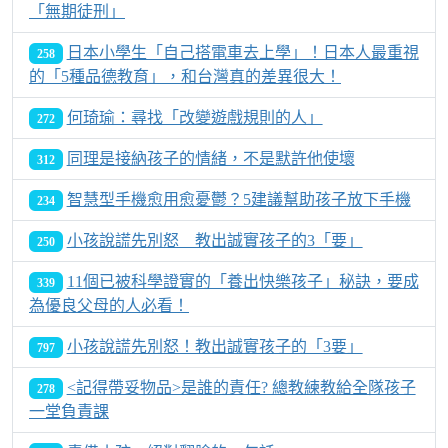
「無期徒刑」
日本小學生「自己搭電車去上學」！日本人最重視
258
的「5種品德教育」，和台灣真的差異很大！
何琦瑜：尋找「改變遊戲規則的人」
272
同理是接納孩子的情緒，不是默許他使壞
312
智慧型手機愈用愈憂鬱？5建議幫助孩子放下手機
234
小孩說謊先別怒 教出誠實孩子的3「要」
250
11個已被科學證實的「養出快樂孩子」秘訣，要成
339
為優良父母的人必看！
小孩說謊先別怒！教出誠實孩子的「3要」
797
<記得帶妥物品>是誰的責任? 總教練教給全隊孩子
278
一堂負責課