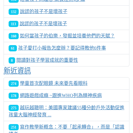
說謊的孩子不是壞孩子
132
說謊的孩子不是壞孩子
113
如何當孩子的伯樂，發掘並培養他們的天賦？
160
孩子愛打小報告怎麼辦？要記得教他6件事
61
閱讀對孩子學習成就的重要性
8
新近資訊
學童首次配眼鏡 未來要先看眼科
274
網路遊戲成癮 ~跟進WHO列為精神疾病
178
越玩越聰明：美國專家建議55種分齡戶外活動促進
275
孩童大腦神經發育 ...
寫作教學新概念：不要「起承轉合」，而是「認識
251