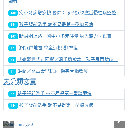
讀者」
愈小發病增愈快 醫師：孩子近視應當慢性病監控
140
孩子飯前洗手 較不易得第一型糖尿病
144
新課綱上路／國中小多元評量 納入聽力、鑑賞
107
寒假踩3地雷 學童近視增175度
47
「憂鬱世代」回響／滑手機被念，孩子甩門離家…
53
洪蘭／兒童太早玩3C 傷害大腦發展
41
未分類文章
孩子飯前洗手 較不易得第一型糖尿病
82
孩子飯前洗手 較不易得第一型糖尿病
444