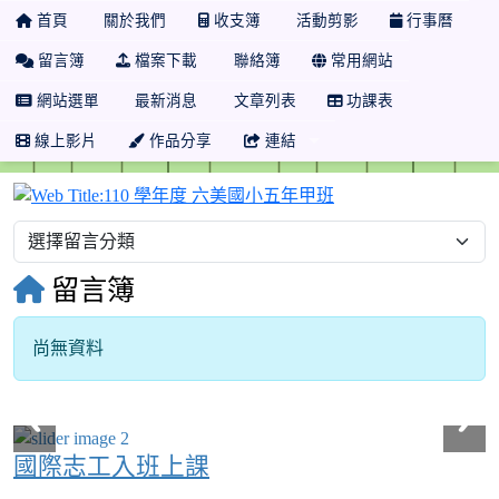
首頁
關於我們
收支簿
活動剪影
行事曆
留言簿
檔案下載
聯絡簿
常用網站
網站選單
最新消息
文章列表
功課表
線上影片
作品分享
連結
110 學年度 六美國
留言簿
尚無資料
國際志工入班上課