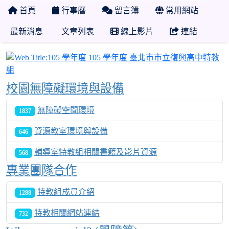
首頁
行事曆
留言簿
常用網站
最新消息
文章列表
線上影片
連結
1
校園無障礙環境與設備
無障礙空間環境
1837
資源教室環境與設備
646
輔導室特教組相關書籍及影片資源
568
專業團隊合作
特教組成員介紹
1288
特教相關網站連結
732