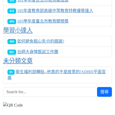
101學年度台北市教育關懷獎
585
105年度教育部高級中等教育特教優質達人
431
105學年度臺北市教育關懷獎
494
學習小達人
如何避免粗心失分的錯誤?
469
台師大身障甄試工作團
862
未分類文章
衛生福利部轉貼--他真的不是故意的!ADHD平面宣
65
導
搜尋
Over View