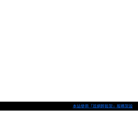
本站使用「班網輕鬆架」服務架設