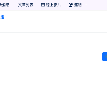
新消息
文章列表
線上影片
連結
105 學年度 105 學年度 臺北市市立復興高中特教組