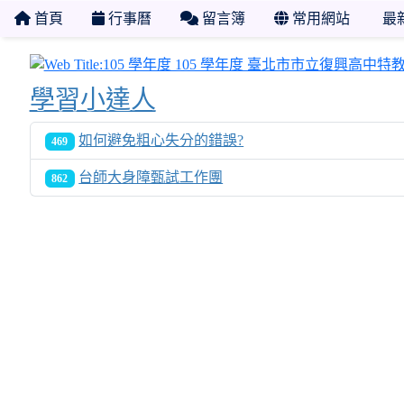
首頁
行事曆
留言簿
常用網站
最
學習小達人
如何避免粗心失分的錯誤?
469
台師大身障甄試工作團
862