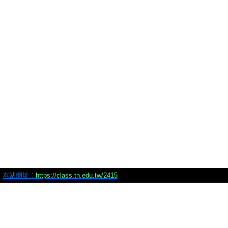
本站網址：
https://class.tn.edu.tw/2415