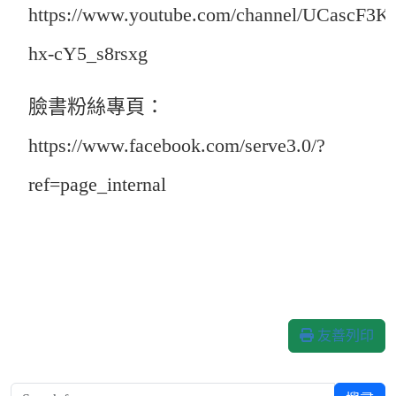
https://www.youtube.com/channel/UCascF3K
hx-cY5_s8rsxg
臉書粉絲專頁：
https://www.facebook.com/serve3.0/?
ref=page_internal
友善列印