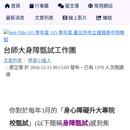
首頁
行事曆
留言簿
常用網站
最新消息
文章列表
線上影片
連結
1
台師大身障甄試工作團
文章列表
學習小達人
廖芷瑩 於 2016-12-15 09:15:03 發布，已有 1370 人次閱讀
過
你對於每年3月的「
身心障礙升大專院
校甄試
」(以下簡稱
身障甄試
)感到焦