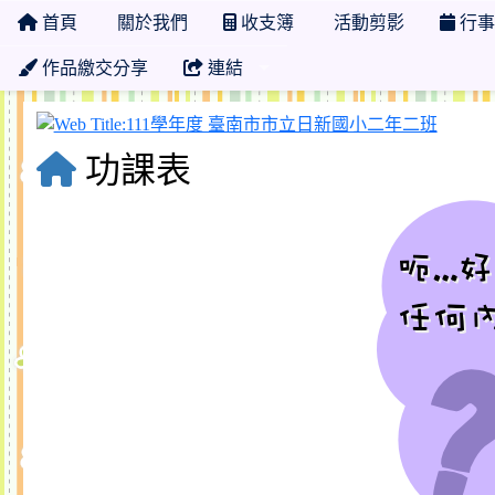
首頁
關於我們
收支簿
活動剪影
行事
作品繳交分享
連結
111
功課表