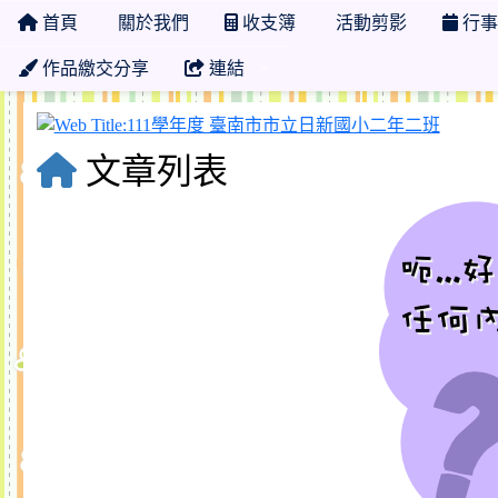
首頁
關於我們
收支簿
活動剪影
行事
作品繳交分享
連結
111
文章列表