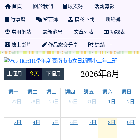
首頁
關於我們
收支簿
活動剪影
行事曆
留言簿
檔案下載
聯絡簿
常用網站
最新消息
文章列表
功課表
線上影片
作品繳交分享
連結
111學年
2026年8月
上個月
今天
下個月
週一
週二
週三
週四
週五
週六
週日
27日
28日
29日
30日
31日
1日
2日
3日
4日
5日
6日
7日
8日
9日