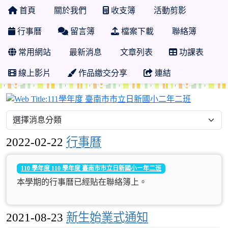
首頁
關於我們
收支簿
活動剪影
行事曆
留言簿
檔案下載
聯絡簿
常用網站
最新消息
文章列表
功課表
線上影片
作品繳交分享
連結
111學年
2022-02-22
行事曆
110 學年度 110 學年度 臺南市市立日新國小ㄧ年二班
本學期的行事曆已經貼在聯絡簿上。
2021-08-23
新生始業式通知