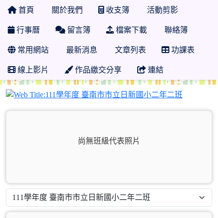
首頁
關於我們
收支簿
活動剪影
行事曆
留言簿
檔案下載
聯絡簿
常用網站
最新消息
文章列表
功課表
線上影片
作品繳交分享
連結
111學年
尚無班級代表照片