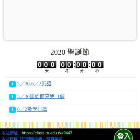
2020 聖誕節
0
0
0
0
0
0
0
0
0
0
0
0
0
0
:
0
0
:
0
0
天
時
分
秒
5／30-6／2英語
1
5／30國語聽寫第11課
1
6／2數學日曆
1
本站網址：
https://class.tn.edu.tw/9443
本站使用「班網輕鬆架」服務架設