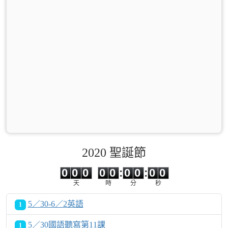
2020 聖誕節
0
0
0
0
0
0
0
0
0
0
0
0
0
0
:
0
0
:
0
0
天
時
分
秒
5／30-6／2英語
1
5／30國語聽寫第11課
1