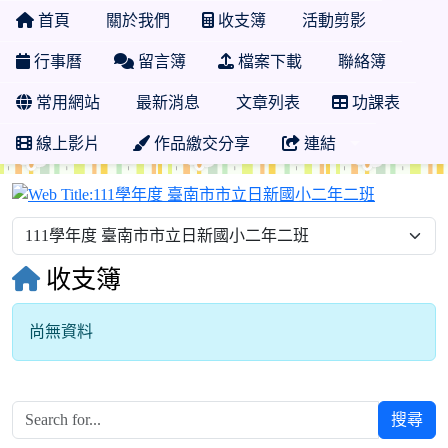
首頁
關於我們
收支簿
活動剪影
行事曆
留言簿
檔案下載
聯絡簿
常用網站
最新消息
文章列表
功課表
線上影片
作品繳交分享
連結
111學年
收支簿
尚無資料
搜尋