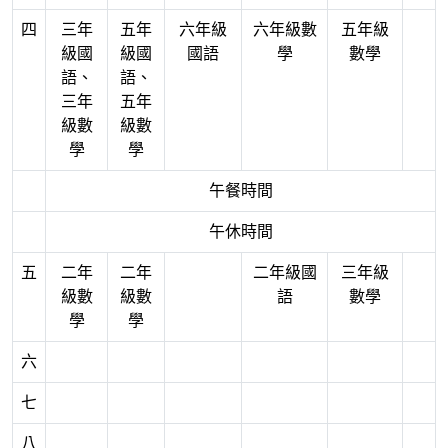
四
三年
五年
六年級
六年級數
五年級
級國
級國
國語
學
數學
語、
語、
三年
五年
級數
級數
學
學
午餐時間
午休時間
五
二年
二年
二年級國
三年級
級數
級數
語
數學
學
學
六
七
八