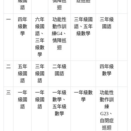
級國
情障巡
症巡迴
語
迴
一
四年
六年
功能性
三年級國
三年級
級數
級國
動作訓
語、五年
國語
學
語、
練G4、
級數學
三年
情障巡
級數
迴
學
二
五年
三年
二年級
四年級
級國
級國
國語
數學
語
語
三
一年
一年
一年級
一年級數
功能性
級國
級國
數學、
學
動作訓
語
語
五年級
練
數學
G23、
自閉症
巡迴