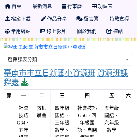
首頁
最新消息
行事曆
功課表
檔案下載
作品分享
留言簿
特教宣導
常用網站
線上影片
關於我們
連結
臺南市市立日新國小資
臺南市市立日新國小資源班
資源班課
download pdf
程表
節
一
二
三
四
五
六
社會
教師
四年級
社會技巧
五年級
技巧
晨會
國語、
G56、四
國語、
G34、
三年級
年級國
六年級
五年
數學、
語、自閉
數學