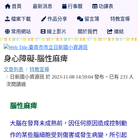
首頁
最新消息
行事曆
功課表
檔案下載
作品分享
留言簿
特教宣導
常用網站
線上影片
關於我們
連結
臺南市市立日新國小資
身心障礙-腦性麻痺
文章列表
特教宣導
日新國小資源班 於 2023-11-08 14:59:04 發布，已有 233 人
次閱讀過
腦性麻痺
大腦在發育未成熟前，因任何原因造成控制動
作的某些腦細胞受到傷害或發生病變，所引起