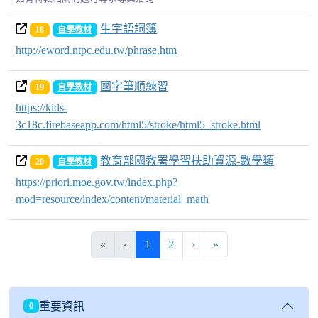
生字語詞簿
18
自學教材
http://eword.ntpc.edu.tw/phrase.htm
國字筆順練習
19
自學教材
https://kids-
3c18c.firebaseapp.com/html5/stroke/html5_stroke.html
教育部國教署學習扶助資源-數學類
20
自學教材
https://priori.moe.gov.tw/index.php?
mod=resource/index/content/material_math
(目前頁次)
下一頁
最後頁
«
‹
1
2
›
»
重要資訊
0