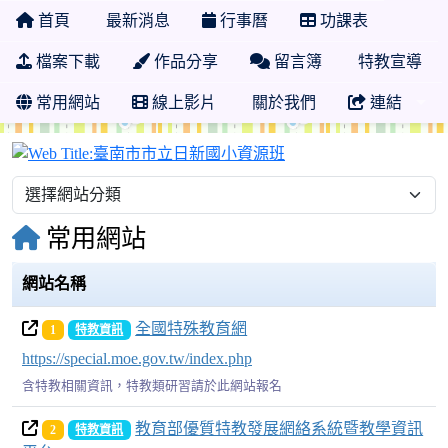
首頁
最新消息
行事曆
功課表
檔案下載
作品分享
留言簿
特教宣導
常用網站
線上影片
關於我們
連結
臺南市市立日新國小資
常用網站
網站名稱
全國特殊教育網
1
特教資訊
https://special.moe.gov.tw/index.php
含特教相關資訊，特教類研習請於此網站報名
教育部優質特教發展網絡系統暨教學資訊
2
特教資訊