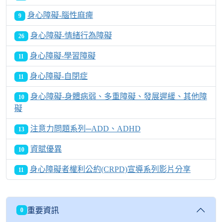
身心障礙-腦性麻痺
9
身心障礙-情緒行為障礙
26
身心障礙-學習障礙
11
身心障礙-自閉症
11
身心障礙-身體病弱、多重障礙、發展遲緩、其他障
10
礙
注意力問題系列─ADD、ADHD
13
資賦優異
10
身心障礙者權利公約(CRPD)宣導系列影片分享
11
重要資訊
0