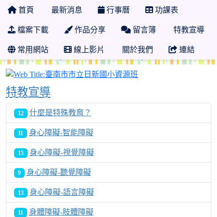
首頁
最新消息
行事曆
功課表
檔案下載
作品分享
留言簿
特教宣導
常用網站
線上影片
關於我們
連結
臺南市市立日新國小資
特教宣導
什麼是特殊教育？
12
身心障礙-智能障礙
11
身心障礙-視覺障礙
15
身心障礙-聽覺障礙
9
身心障礙-語言障礙
13
身體障礙-肢體障礙
11