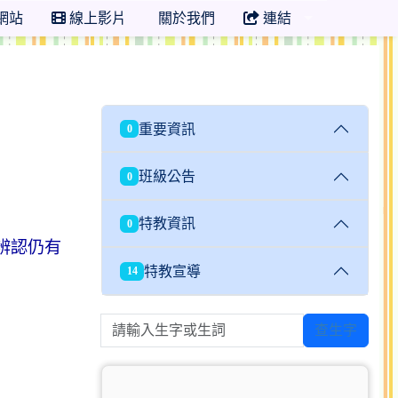
網站
線上影片
關於我們
連結
重要資訊
0
班級公告
0
特教資訊
0
辨認仍有
特教宣導
14
請輸入生字或生詞
查生字