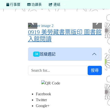
行事曆
功課表
連結
0919 美勞藏書票版印 圖書館
入館閱讀
班級週記
34
搜尋
Facebook
Twitter
Google+