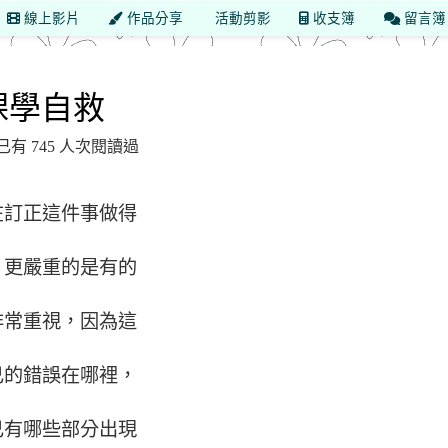
線上影片
作品分享
活動剪影
收支簿
留言簿
 學年度 新北市市立興南國小六年七班
課學自救
發布，已有 745 人次閱讀過
在訂正這件事做得
，更嚴重的是有的
非常重視，因為這
己的錯誤在哪裡，
己有哪些部分出現