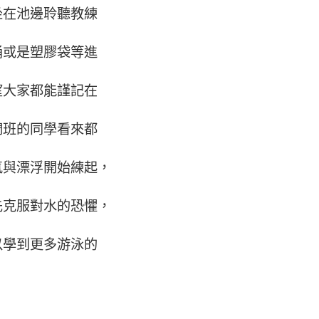
坐在池邊聆聽教練
桶或是塑膠袋等進
望大家都能謹記在
們班的同學看來都
氣與漂浮開始練起，
先克服對水的恐懼，
以學到更多游泳的