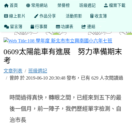
首頁
常用網站
榮譽榜
班級週記
檔案下載
線上影片
作品分享
活動剪影
收支簿
留言簿
行事曆
功課表
連結
108 
0609太陽能車有進展 努力準備期末
考
文章列表
班級週記
曾帥 於 2019-06-10 20:30:48 發布，已有 629 人次閱讀過
時間過得真快，轉眼之間，已經來到五下的最
後一個月，前一陣子，我們歷經單字檢測、自
治市長