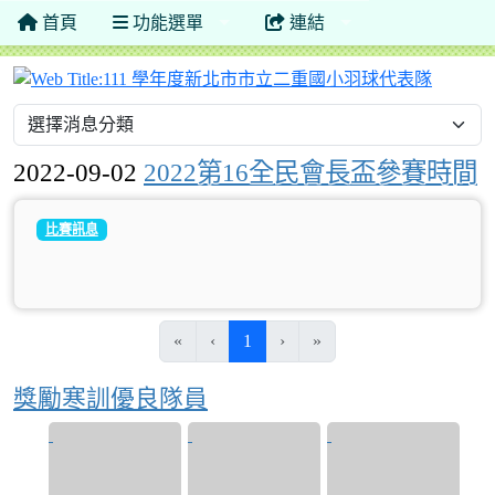
首頁
功能選單
連結
111 
2022-09-02
2022第16全民會長盃參賽時間
比賽訊息
(目前頁次)
«
‹
1
›
»
獎勵寒訓優良隊員