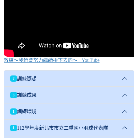
教練～我們會努力繼續拚下去的～ - YouTube
訓練隨想
7
訓練成果
3
訓練環境
1
112學年度新北市市立二重國小羽球代表隊
1