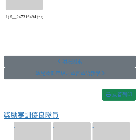
1) S__247316494.jpg
環境因素
幼兒及低年級之童言童語教學
友善列印
獎勵寒訓優良隊員