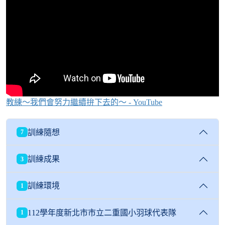
教練～我們會努力繼續拚下去的～ - YouTube
訓練隨想
7
訓練成果
3
訓練環境
1
112學年度新北市市立二重國小羽球代表隊
1