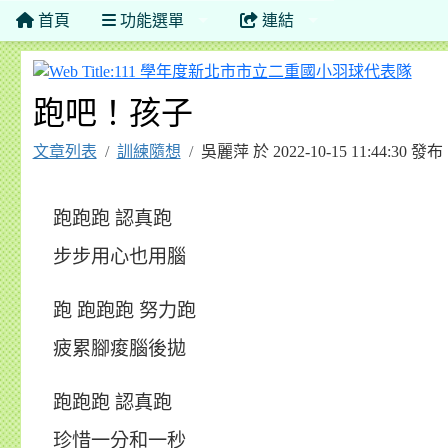
首頁
功能選單
連結
11
跑吧！孩子
文章列表
訓練隨想
吳麗萍 於 2022-10-15 11:44:30
跑跑跑 認真跑
步步用心也用腦
跑 跑跑跑 努力跑
疲累腳痠腦後拋
跑跑跑 認真跑
珍惜一分和一秒