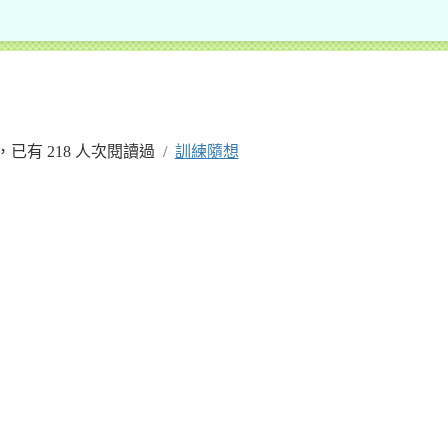
1 學年度新北市市立二重國小羽球代表隊
 發布，已有 218 人次閱讀過
訓練隨想