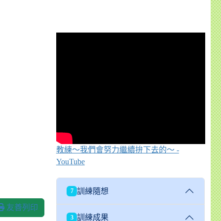
教練～我們會努力繼續拚下去的～ -
YouTube
訓練隨想
7
友善列印
訓練成果
3