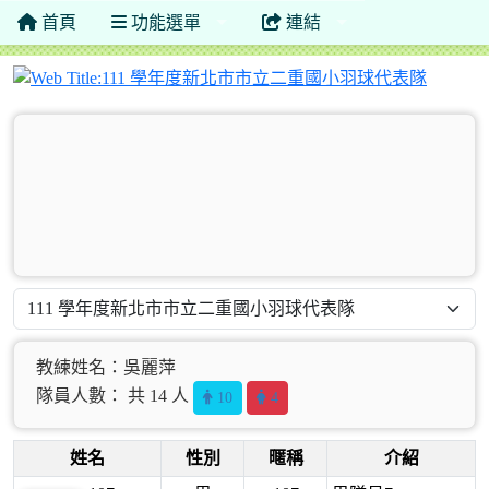
首頁
功能選單
連結
111 
教練姓名：吳麗萍
隊員人數： 共 14 人
10
4
姓名
性別
暱稱
介紹