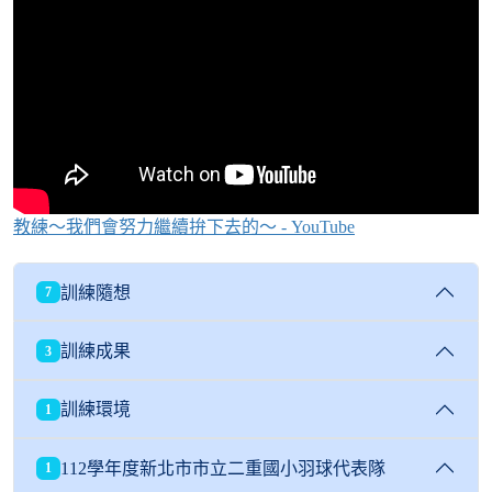
教練～我們會努力繼續拚下去的～ - YouTube
訓練隨想
7
訓練成果
3
訓練環境
1
112學年度新北市市立二重國小羽球代表隊
1