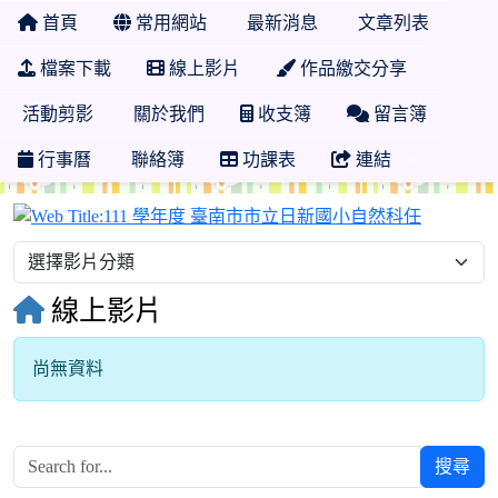
首頁
常用網站
最新消息
文章列表
檔案下載
線上影片
作品繳交分享
活動剪影
關於我們
收支簿
留言簿
行事曆
聯絡簿
功課表
連結
111 學
線上影片
尚無資料
搜尋