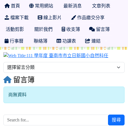
首頁
常用網站
最新消息
文章列表
檔案下載
線上影片
作品繳交分享
活動剪影
關於我們
收支簿
留言簿
行事曆
聯絡簿
功課表
連結
111 學
留言簿
尚無資料
搜尋