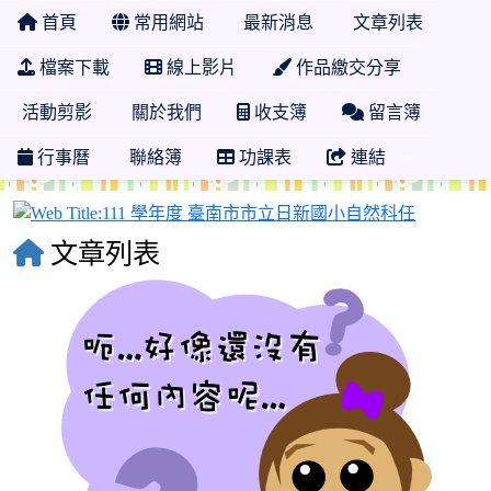
首頁
常用網站
最新消息
文章列表
檔案下載
線上影片
作品繳交分享
活動剪影
關於我們
收支簿
留言簿
行事曆
聯絡簿
功課表
連結
111 學
文章列表