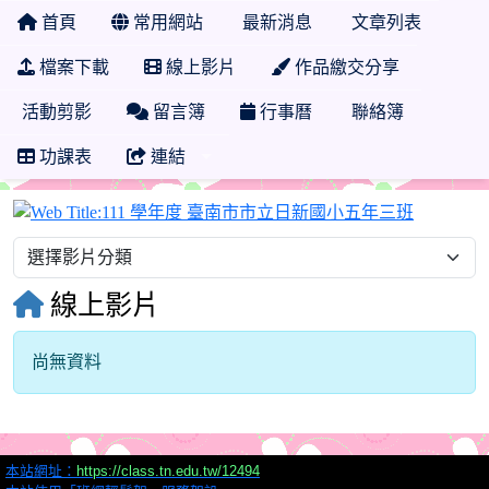
首頁
常用網站
最新消息
文章列表
檔案下載
線上影片
作品繳交分享
活動剪影
留言簿
行事曆
聯絡簿
功課表
連結
111 學
線上影片
尚無資料
本站網址：
https://class.tn.edu.tw/12494