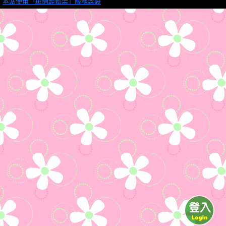
本站使用「班網輕鬆架」服務架設