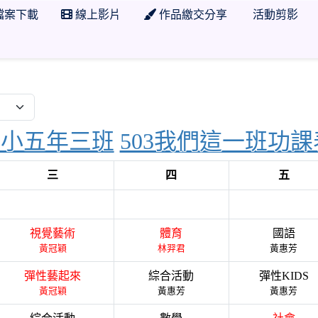
檔案下載
線上影片
作品繳交分享
活動剪影
 學年度 臺南市市立日新國小五年三班
國小五年三班
503我們這一班功課
三
四
五
視覺藝術
體育
國語
黃冠穎
林羿君
黃惠芳
彈性藝起來
綜合活動
彈性KIDS
黃冠穎
黃惠芳
黃惠芳