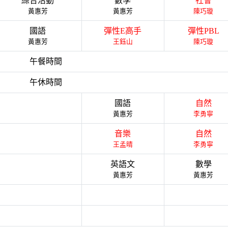
綜合活動
數學
社會
黃惠芳
黃惠芳
陳巧璇
國語
彈性E高手
彈性PBL
黃惠芳
王鈺山
陳巧璇
午餐時間
午休時間
國語
自然
黃惠芳
李勇寧
音樂
自然
王孟晴
李勇寧
英語文
數學
黃惠芳
黃惠芳