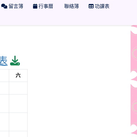
留言簿
行事曆
聯絡簿
功課表
download pdf
表
六