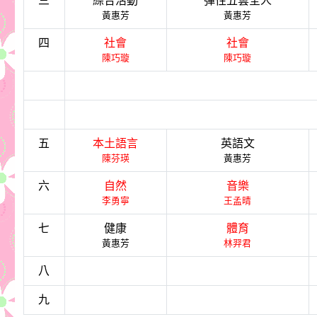
三
綜合活動
彈性五雲全人
黃惠芳
黃惠芳
四
社會
社會
陳巧璇
陳巧璇
五
本土語言
英語文
陳芬瑛
黃惠芳
六
自然
音樂
李勇寧
王孟晴
七
健康
體育
黃惠芳
林羿君
八
九