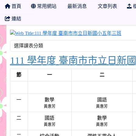
首頁
常用網站
最新消息
文章列表
連結
111
111 學年度 臺南市市立日新
節
一
二
一
數學
國語
黃惠芳
黃惠芳
二
國語
數學
黃惠芳
黃惠芳