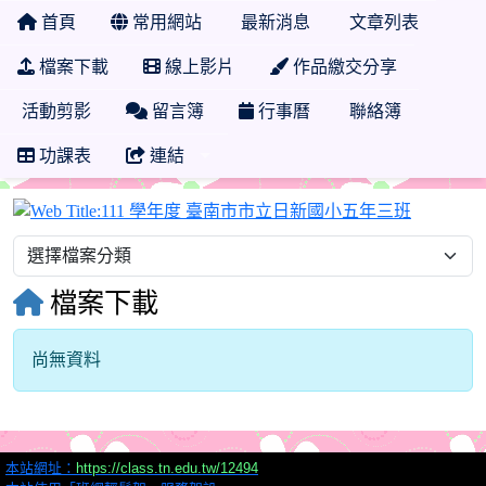
首頁
常用網站
最新消息
文章列表
檔案下載
線上影片
作品繳交分享
活動剪影
留言簿
行事曆
聯絡簿
功課表
連結
111 學
檔案下載
尚無資料
本站網址：
https://class.tn.edu.tw/12494