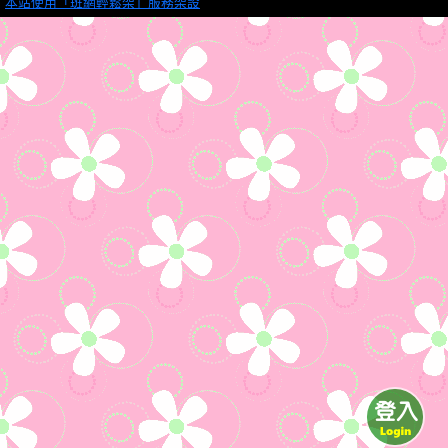
本站使用「班網輕鬆架」服務架設