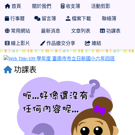
首頁
關於我們
收支簿
活動剪影
行事曆
留言簿
檔案下載
聯絡簿
常用網站
最新消息
文章列表
功課表
線上影片
作品繳交分享
連結
109 
功課表