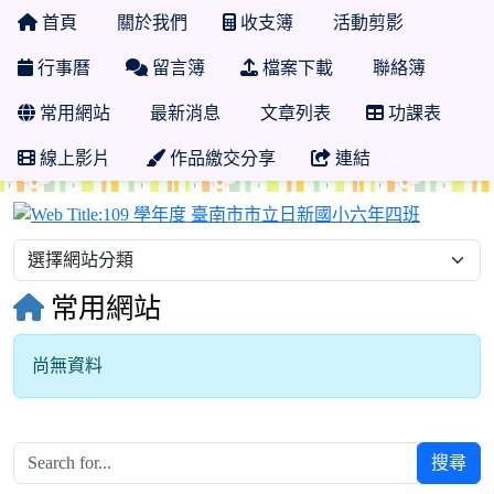
首頁
關於我們
收支簿
活動剪影
行事曆
留言簿
檔案下載
聯絡簿
常用網站
最新消息
文章列表
功課表
線上影片
作品繳交分享
連結
109 
常用網站
尚無資料
搜尋