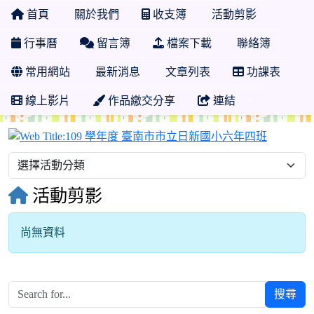
首頁
關於我們
收支簿
活動剪影
行事曆
留言簿
檔案下載
聯絡簿
常用網站
最新消息
文章列表
功課表
線上影片
作品繳交分享
連結
109 
活動剪影
尚無資料
搜尋