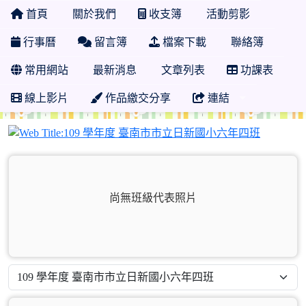
首頁
關於我們
收支簿
活動剪影
行事曆
留言簿
檔案下載
聯絡簿
常用網站
最新消息
文章列表
功課表
線上影片
作品繳交分享
連結
109 
尚無班級代表照片