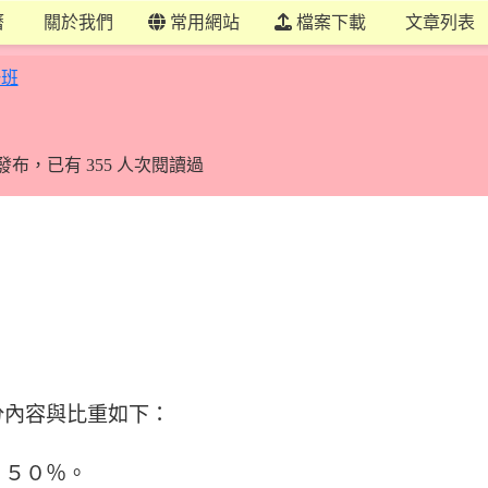
曆
關於我們
常用網站
檔案下載
文章列表
110 學年度 高雄市市立鼓山區中山國小 一年一班
6:07 發布，已有 355 人次閱讀過
分內容與比重如下：
：５０％。