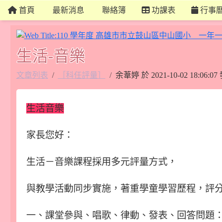
首頁
最新消息
聯絡簿
功課表
行事
生活-音樂
文章列表
［科任評量］
余葦婷 於 2021-10-02 18:0
生活音樂
家長您好：
生活－音樂課程採用多元評量方式，
與教學活動同步實施，著重學童學習歷程，評
一、課堂參與、唱歌、律動、發表、回答問題