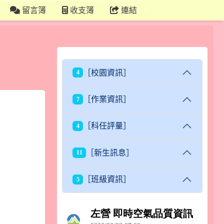
留言簿
收支簿
連結
［校園資訊］
4
［作業資訊］
7
［科任評量］
4
［新生訊息］
11
［班級資訊］
5