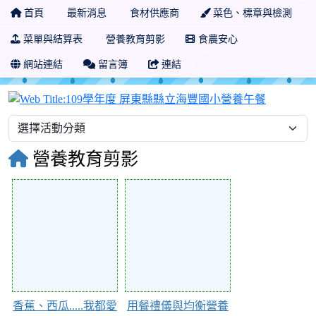
首頁
最新消息
食材供應商
菜色、標章與檢測
菜單與結算表
營養教育剪影
食農安心
網站連結
留言簿
連結
109學年
營養教育剪影
72499
72498
香蕉、西瓜.....我都愛
用餐禮儀與均衡營養