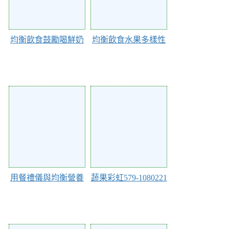
均衡飲食鼓勵喝鮮奶
均衡飲食水果多樣性
58252
41834
用餐禮儀與均衡營養
蔬果彩虹579-1080221