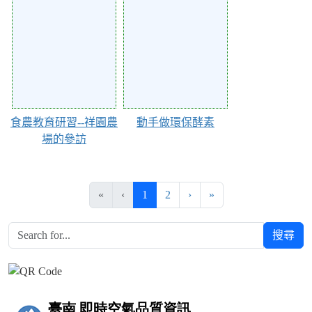
25406
25404
食農教育研習--祥園農
動手做環保酵素
場的參訪
(目前頁次)
下一頁
最後頁
«
‹
1
2
›
»
搜尋