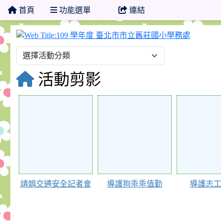
首頁
功能選單
連結
109 
活動剪影
74244
67725
67724
靖娟交通安全記者會
導護狗乖乖值勤
導護志