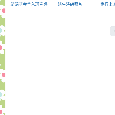
靖娟基金會入班宣導
逃生演練照片
步行上.