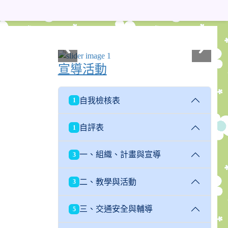
宣導活動
自我檢核表
1
自評表
1
一、組織、計畫與宣導
3
二、教學與活動
3
三、交通安全與輔導
5