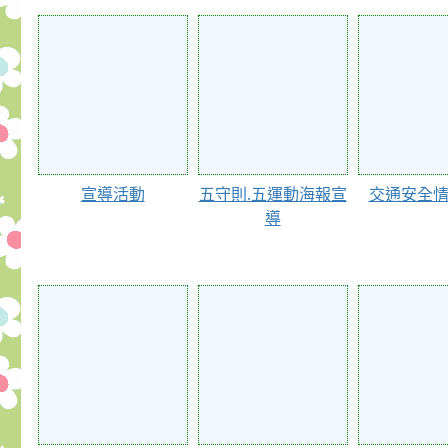
67721
67720
67719
宣導活動
五守則.五運動海報宣
交通安全
導
67581
67580
67579