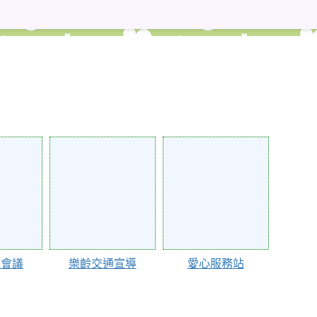
學年度 臺北市市立舊莊國小學務處
67723
67722
工會議
樂齡交通宣導
愛心服務站