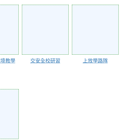
67718
67717
情境教學
交安全校研習
上放學路隊