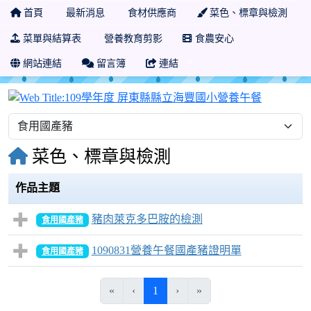
首頁
最新消息
食材供應商
菜色、標章與檢測
菜單與結算表
營養教育剪影
食農安心
網站連結
留言簿
連結
109學年
菜色、標章與檢測
作品主題
豬肉萊克多巴胺的檢測
食用國產豬
1090831營養午餐國產豬證明單
食用國產豬
(目前頁次)
«
‹
1
›
»