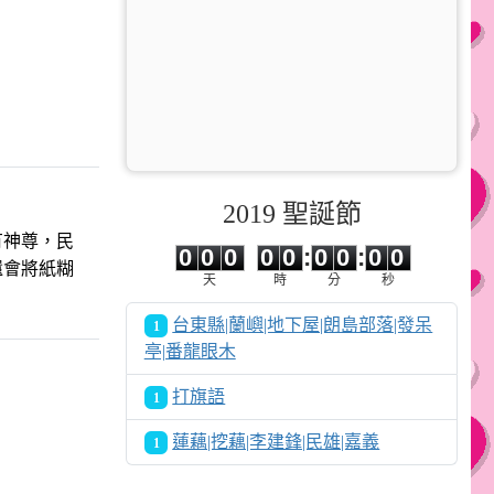
2019 聖誕節
0
0
0
0
0
0
0
0
0
有神尊，民
0
0
0
0
0
:
0
0
:
0
0
還會將紙糊
天
時
分
秒
台東縣|蘭嶼|地下屋|朗島部落|發呆
1
亭|番龍眼木
打旗語
1
蓮藕|挖藕|李建鋒|民雄|嘉義
1