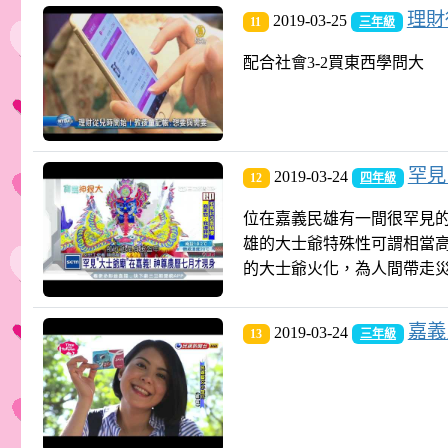
理財
2019-03-25
11
三年級
配合社會3-2買東西學問大
罕見
2019-03-24
12
四年級
位在嘉義民雄有一間很罕見
雄的大士爺特殊性可謂相當
的大士爺火化，為人間帶走
嘉義
2019-03-24
13
三年級