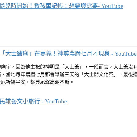
從兒時開始！教孩童記帳：想要與需要- YouTube
「大士爺廟」在嘉義！神尊農曆七月才現身 - YouTube
的廟宇，因為他主祀的神明是「大士爺」，一般而言，大士爺沒
高，當地每年農曆七月都會舉辦三天的「大士爺文化祭」，最後
災厄祈禱平安，祭典尾聲高潮不斷。
民雄藝文小旅行 - YouTube