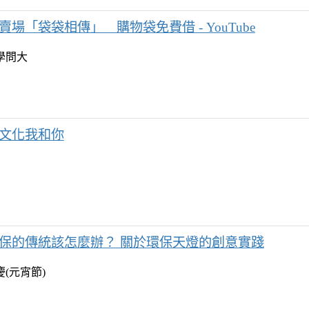
賣場「袋袋相傳」 購物袋免費借 - YouTube
學問大
文化我和你
保的傳統該怎麼辦？ 關於環保天燈的創意實踐
(元宵節)