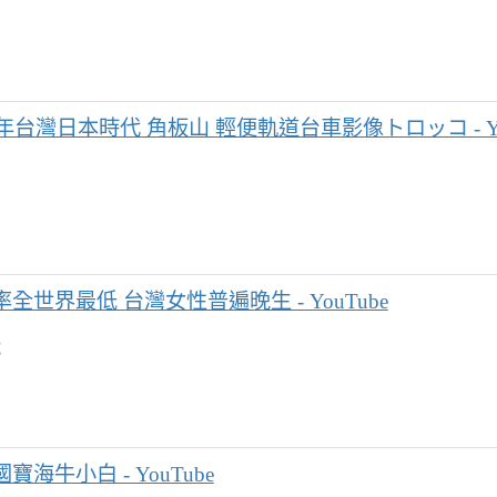
0年台灣日本時代 角板山 輕便軌道台車影像トロッコ - Yo
全世界最低 台灣女性普遍晚生 - YouTube
成
寶海牛小白 - YouTube