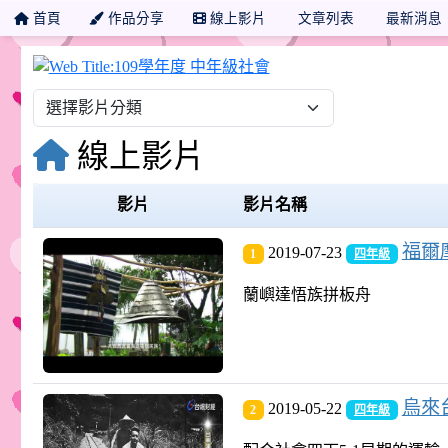
首頁
作品分享
線上影片
文章列表
最新消息
109學年度 中年級社會
線上影片
影片
影片名稱
福爾摩
2019-07-23
1
四年級
蘭嶼達悟族拼板舟
烏來台
2019-05-22
2
四年級