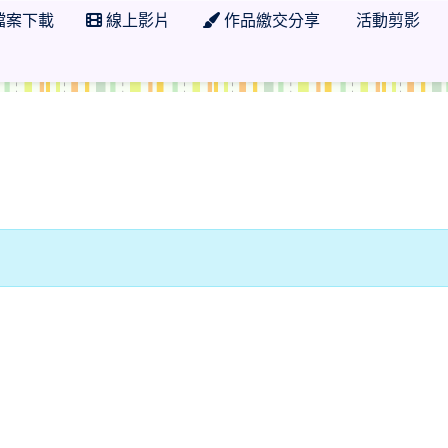
檔案下載
線上影片
作品繳交分享
活動剪影
 學年度 臺南市市立日新國小五年五班