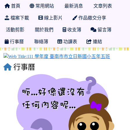
首頁
常用網站
最新消息
文章列表
檔案下載
線上影片
作品繳交分享
活動剪影
關於我們
收支簿
留言簿
行事曆
聯絡簿
功課表
連結
111 學
行事曆