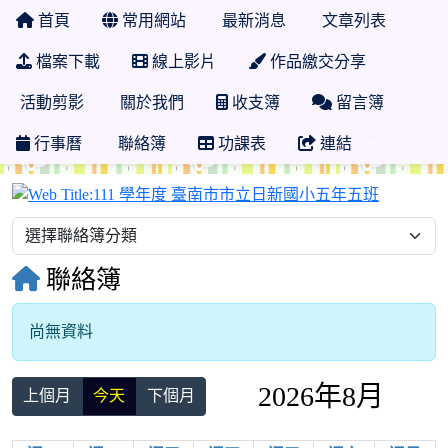
首頁
常用網站
最新消息
文章列表
檔案下載
線上影片
作品繳交分享
活動剪影
關於我們
收支簿
留言簿
行事曆
聯絡簿
功課表
連結
111 學
聯絡簿
尚無資料
2026年8月
上個月
今天
下個月