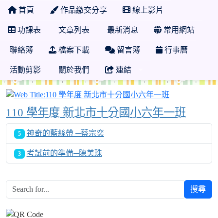
首頁
作品繳交分享
線上影片
功課表
文章列表
最新消息
常用網站
聯絡簿
檔案下載
留言簿
行事曆
活動剪影
關於我們
連結
110 學年度
110 學年度 新北市十分國小六年一班
神奇的藍絲帶 ─蔡宗奕
5
考試前的準備─陳美珠
3
搜尋