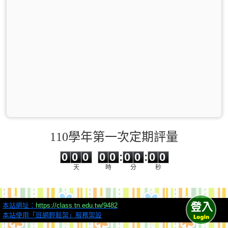
110學年第一次定期評量
0
0
0
0
0
0
0
0
0
0
0
0
0
0
:
0
0
:
0
0
天
時
分
秒
本站網址：
https://class.tn.edu.tw/9482
本站使用「班網輕鬆架」服務架設