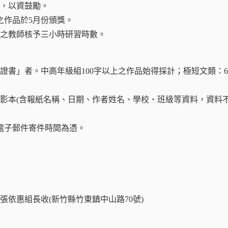
次，以資鼓勵。
登之作品於5月份頒獎。
加之教師核予三小時研習時數。
書」者。中高年級組100字以上之作品始得採計；極短文類：60字
件影本(含報紙名稱、日期、作者姓名、學校、班級等資料，資料
及電子郵件寄件時間為憑。
張依惠組長收(新竹縣竹東鎮中山路70號)