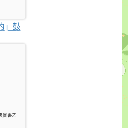
約」鼓
良圖書乙