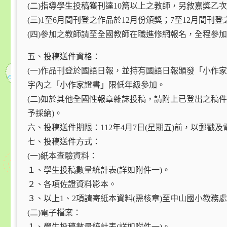
(二)指導學生投稿獲刊達10篇以上之教師，另敘嘉獎乙
(三)1至6月間刊登之作品於12月份頒獎；7至12月間刊
(四)參加之教師請至全國教師在職進修網報名，全程參
五、投稿送件資格：
(一)作品刊登於國語日報，並持有國語日報頒發「小作家證
字內之「小作家證書」限低年級參加。
(二)如於其他全國性報章雜誌投稿，請附上已登出之稿
予採納)。
六、投稿送件期限：112年4月7日(星期五)前，以郵戳
七、投稿送件方式：
(一)紙本查驗資料：
１、學生投稿數量統計表(詳如附件一)。
２、各項佐證資料影本。
３、以上1、2項請寄紙本資料(需核章)至中山國小教務處
(二)電子檔案：
１、學生投稿數量統計表(詳如附件一)。