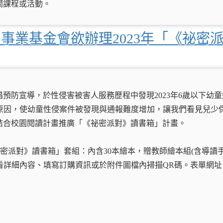
關課程或活動。
事業基金會欲辦理2023年「《祕密
預防宣導，於性侵害被害人服務歷程中發現2023年6歲以下幼
多原因，使幼童性侵案件被發現與通報難度增加，讓我們看見兒少
結合校園閱讀計畫推廣「《祕密派對》讀書箱」計畫。
祕密派對》讀書箱」套組：內含30本繪本，贈教師繪本組(含導讀
結表單查看詳細內容、填寫訂購資訊或於附件圖檔內掃描QR碼。表單網址