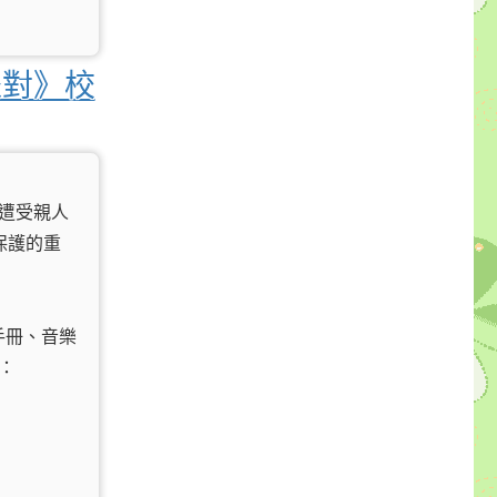
派對》校
童遭受親人
保護的重
手冊、音樂
：