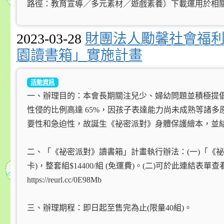
路徑：教育宣導／多元素材／遊戲素養）下載運用於相
2023-03-28
財團法人勵馨社會福利
園讀書箱」實施計畫
活動資訊
一、辦理目的：本會長期關注兒少、婦幼問題並積極提倡
性侵的比例高達 65%，因孩子表達能力尚未成熟等諸
要性和急迫性，故誕生《祕密派對》身體保護繪本，並
二、「《祕密派對》讀書箱」計畫執行辦法：(一)「《
卡)，整套組$14400/組 (免運費)。(二)可於此連
https://reurl.cc/0E98Mb
三、辦理期程：即日起至售完為止(限量40組)。