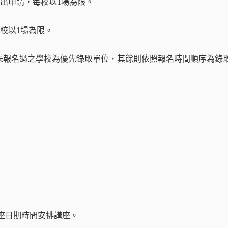
提出申請，每校以1場為限。
每校以1場為限。
年尚未報名過之學校為優先錄取單位，其餘則依照報名時間順序為錄
講座日期時間安排講座。