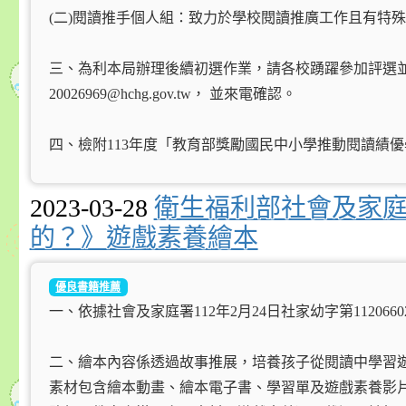
(二)閱讀推手個人組：致力於學校閱讀推廣工作且有特
三、為利本局辦理後續初選作業，請各校踴躍參加評選並於11
20026969@hchg.gov.tw， 並來電確認。
四、檢附113年度「教育部獎勵國民中小學推動閱讀績
2023-03-28
衛生福利部社會及家庭
的？》遊戲素養繪本
優良書籍推薦
一、依據社會及家庭署112年2月24日社家幼字第112066
二、繪本內容係透過故事推展，培養孩子從閱讀中學習
素材包含繪本動畫、繪本電子書、學習單及遊戲素養影片