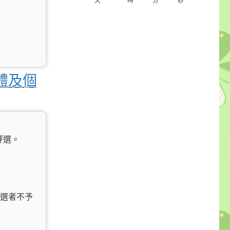
天
時
分
秒
體及個
評選。
參選者不予