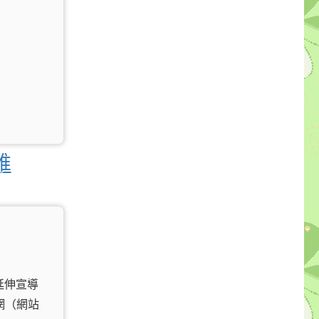
誰
延伸宣導
網（網站