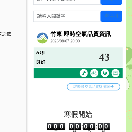
請輸入關鍵字
查百科
取之依
寒假開始
0
0
0
0
0
0
0
0
0
0
0
0
0
0
:
0
0
:
0
0