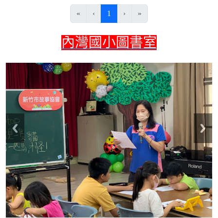
(目前頁次)
«
‹
1
›
»
內灣國小圖書室